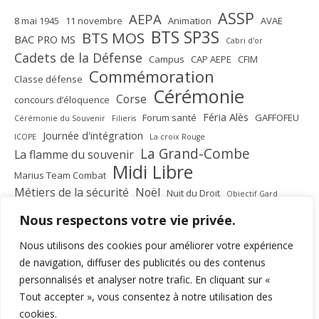
ASSP
AEPA
8 mai 1945
11 novembre
Animation
AVAE
BTS SP3S
BTS MOS
BAC PRO MS
Cabri d'or
Cadets de la Défense
Campus
CAP AEPE
CFIM
Commémoration
Classe défense
Cérémonie
Corse
concours d’éloquence
Féria Alès
Forum santé
GAFFOFEU
Cérémonie du Souvenir
Filieris
Journée d'intégration
ICOPE
La croix Rouge
La Grand-Combe
La flamme du souvenir
Midi Libre
Marius Team Combat
Métiers de la sécurité
Noël
Nuit du Droit
Objectif Gard
Paris
Octobre Rose
PFMP
Pôle mécanique
Nous respectons votre vie privée.
remise des diplômes
Rentrée scolaire
Section Sécurité
Nous utilisons des cookies pour améliorer votre expérience
SP3S
Voyage
Urbain Trail
de navigation, diffuser des publicités ou des contenus
personnalisés et analyser notre trafic. En cliquant sur «
Tout accepter », vous consentez à notre utilisation des
cookies.