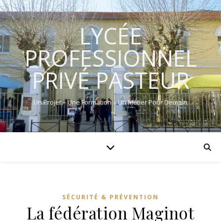
LYCÉE
PROFESSIONNEL
PRIVÉ PASTEUR
Un Projet – Une Formation – Un Métier Pour Demain
SÉCURITÉ & PRÉVENTION
La fédération Maginot