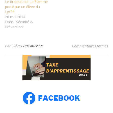
Le drapeau de La Flamme
porté par un élève du
Lycée
20 mai 2014
Dans "Sécurité &
Prévention"
sur
Par
Rémy Dussaussois
Commentaires fermés