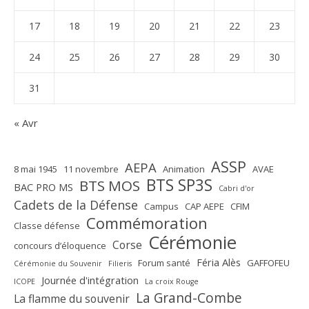
17
18
19
20
21
22
23
24
25
26
27
28
29
30
31
« Avr
ASSP
AEPA
8 mai 1945
11 novembre
Animation
AVAE
BTS SP3S
BTS MOS
BAC PRO MS
Cabri d'or
Cadets de la Défense
Campus
CAP AEPE
CFIM
Commémoration
Classe défense
Cérémonie
Corse
concours d’éloquence
Féria Alès
Forum santé
GAFFOFEU
Cérémonie du Souvenir
Filieris
Journée d'intégration
ICOPE
La croix Rouge
La Grand-Combe
La flamme du souvenir