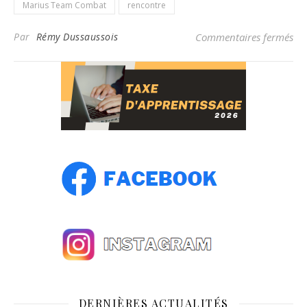
Marius Team Combat
rencontre
sur
Par
Rémy Dussaussois
Commentaires fermés
DERNIÈRES ACTUALITÉS