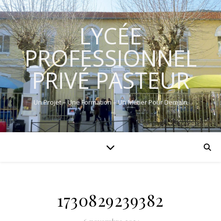
LYCÉE
PROFESSIONNEL
PRIVÉ PASTEUR
Un Projet – Une Formation – Un Métier Pour Demain
1730829239382