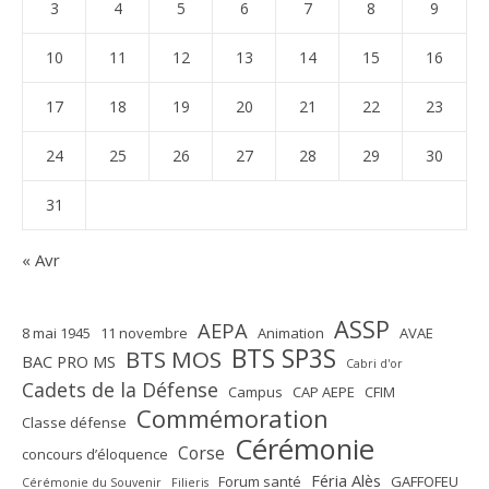
3
4
5
6
7
8
9
10
11
12
13
14
15
16
17
18
19
20
21
22
23
24
25
26
27
28
29
30
31
« Avr
ASSP
AEPA
8 mai 1945
11 novembre
Animation
AVAE
BTS SP3S
BTS MOS
BAC PRO MS
Cabri d'or
Cadets de la Défense
Campus
CAP AEPE
CFIM
Commémoration
Classe défense
Cérémonie
Corse
concours d’éloquence
Féria Alès
Forum santé
GAFFOFEU
Cérémonie du Souvenir
Filieris