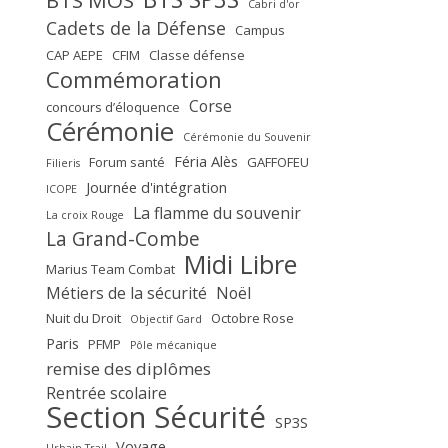
BTS MOS
Cabri d'or
Cadets de la Défense
Campus
CAP AEPE
CFIM
Classe défense
Commémoration
Corse
concours d’éloquence
Cérémonie
Cérémonie du Souvenir
Féria Alès
Forum santé
GAFFOFEU
Filieris
Journée d'intégration
ICOPE
La flamme du souvenir
La croix Rouge
La Grand-Combe
Midi Libre
Marius Team Combat
Métiers de la sécurité
Noël
Nuit du Droit
Octobre Rose
Objectif Gard
Paris
PFMP
Pôle mécanique
remise des diplômes
Rentrée scolaire
Section Sécurité
SP3S
Voyage