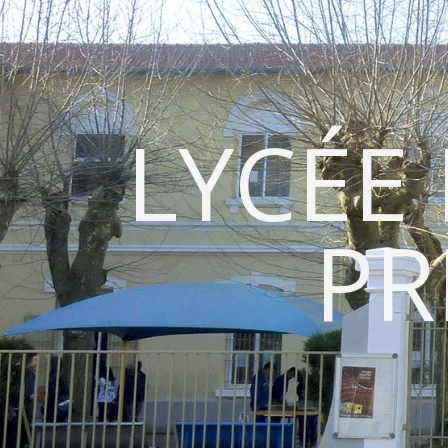
LYCÉE
PR